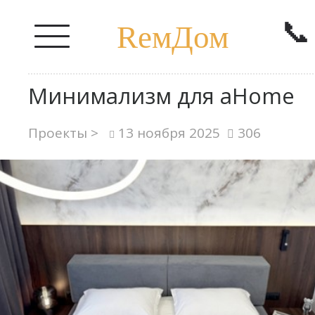
📞
RемДом
Минимализм для aHome
Проекты >
13 ноября 2025
306