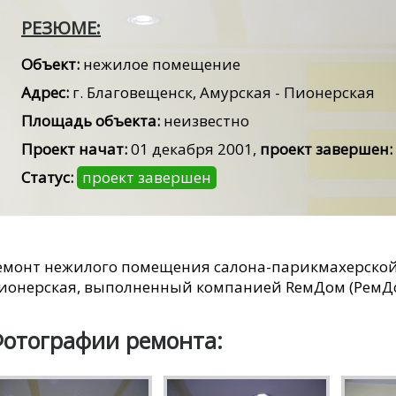
РЕЗЮМЕ:
Объект:
нежилое помещение
Адрес:
г. Благовещенск, Амурская - Пионерская
Площадь объекта:
неизвестно
Проект начат:
01 декабря 2001,
проект завершен:
Статус:
проект завершен
емонт нежилого помещения салона-парикмахерской Е
ионерская, выполненный компанией RемДом (РемДо
отографии ремонта: