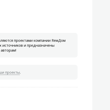
являются проектами компании RемДом
х источников и предназначены
 авторам!
ши проекты
.