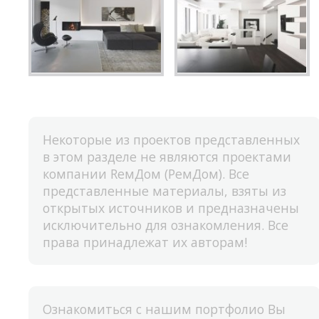
Некоторые из проектов представленных
в этом разделе не являются проектами
компании RемДом (РемДом). Все
представленные материалы, взяты из
открытых источников и предназначены
исключительно для ознакомления. Все
права принадлежат их авторам!
Ознакомиться с нашим портфолио Вы