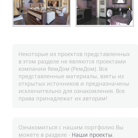
Некоторые из проектов представленных
в этом разделе не являются проектами
компании RемДом (РемДом). Все
представленные материалы, взяты из
открытых источников и предназначены
исключительно для ознакомления. Все
права принадлежат их авторам!
Ознакомиться с нашим портфолио Вы
можете в разделе -
Наши проекты
.