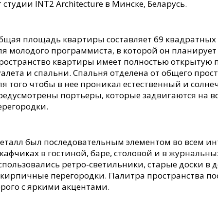
т студии INT2 Architecture в Минске, Беларусь.
бщая площадь квартиры составляет 69 квадратных 
ля молодого программиста, в которой он планирует
ространство квартиры имеет полностью открытую 
уалета и спальни. Спальня отделена от общего прос
ля того чтобы в нее проникал естественный и солне
редусмотрены портьеры, которые задвигаются на в
ерегородки.
еталл был последовательным элементом во всем инт
кафчиках в гостиной, баре, столовой и в журнальных
спользовались ретро-светильники, старые доски в де
 кирпичные перегородки. Палитра пространства пос
ерого с яркими акцентами.