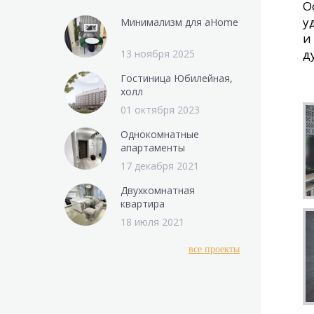
О
у
Минимализм для aHome
и
д
13 ноября 2025
Гостиница Юбилейная,
холл
01 октября 2023
Однокомнатные
апартаменты
17 декабря 2021
Двухкомнатная
квартира
18 июля 2021
все проекты