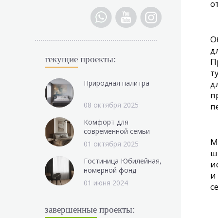
о
О
д
текущие
проекты:
П
т
Природная палитра
д
п
08 октября 2025
п
Комфорт для
современной семьи
М
01 октября 2025
ш
Гостиница Юбилейная,
и
номерной фонд
и
01 июня 2024
с
завершенные
проекты: