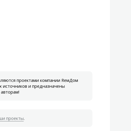
являются проектами компании RемДом
х источников и предназначены
 авторам!
ши проекты
.