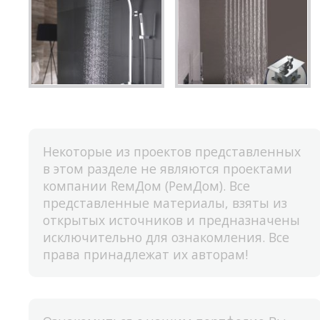
Некоторые из проектов представленных
в этом разделе не являются проектами
компании RемДом (РемДом). Все
представленные материалы, взяты из
открытых источников и предназначены
исключительно для ознакомления. Все
права принадлежат их авторам!